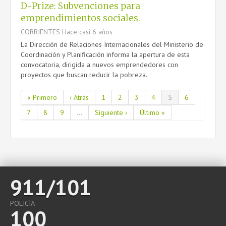
D-Prize: Subvenciones para
emprendimientos sociales.
CORRIENTES
Hace casi 6 años
La Dirección de Relaciones Internacionales del Ministerio de
Coordinación y Planificación informa la apertura de esta
convocatoria, dirigida a nuevos emprendedores con
proyectos que buscan reducir la pobreza.
« Primero
‹ Atrás
1
2
3
4
5
6
7
8
9
...
Siguiente ›
Último »
911/101
POLICÍA
100