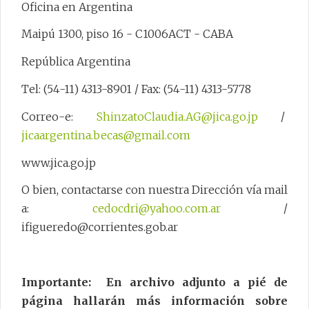
Oficina en Argentina
Maipú 1300, piso 16 - C1006ACT - CABA
República Argentina
Tel: (54-11) 4313-8901 / Fax: (54-11) 4313-5778
Correo-e:
ShinzatoClaudia.AG@jica.go.jp
/
jicaargentina.becas@gmail.com
www.jica.go.jp
O bien, contactarse con nuestra Dirección vía mail
a:
cedocdri@yahoo.com.ar
/
ifigueredo@corrientes.gob.ar
Importante: En archivo adjunto a pié de
página hallarán más información sobre