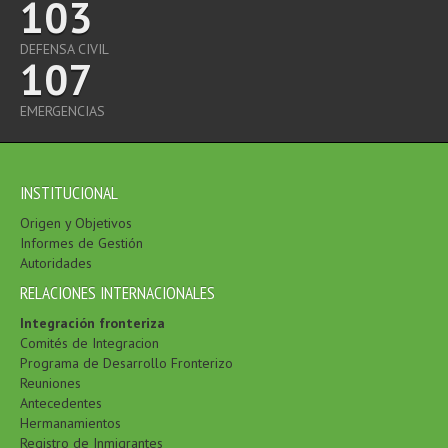
103
DEFENSA CIVIL
107
EMERGENCIAS
INSTITUCIONAL
Origen y Objetivos
Informes de Gestión
Autoridades
RELACIONES INTERNACIONALES
Integración fronteriza
Comités de Integracion
Programa de Desarrollo Fronterizo
Reuniones
Antecedentes
Hermanamientos
Registro de Inmigrantes