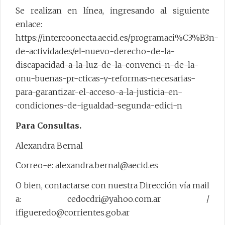
Se realizan en línea, ingresando al siguiente
enlace:
https://intercoonecta.aecid.es/programaci%C3%B3n-
de-actividades/el-nuevo-derecho-de-la-
discapacidad-a-la-luz-de-la-convenci-n-de-la-
onu-buenas-pr-cticas-y-reformas-necesarias-
para-garantizar-el-acceso-a-la-justicia-en-
condiciones-de-igualdad-segunda-edici-n
Para Consultas.
Alexandra Bernal
Correo-e: alexandra.bernal@aecid.es
O bien, contactarse con nuestra Dirección vía mail
a: cedocdri@yahoo.com.ar /
ifigueredo@corrientes.gob.ar