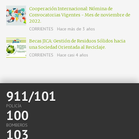
Cooperación Internacional: Nómina de
Convocatorias Vigentes - Mes de noviembre de
2022.
CORRIENTES
Hace más de 3 años
Becas JICA: Gestión de Residuos Sólidos hacia
una Sociedad Orientada al Reciclaje.
CORRIENTES
Hace casi 4 años
911/101
POLICÍA
100
BOMBEROS
103