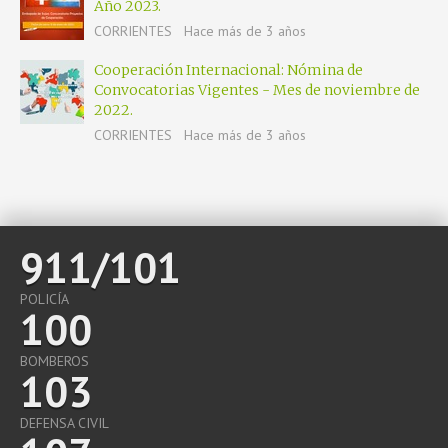
Año 2023.
CORRIENTES
Hace más de 3 años
Cooperación Internacional: Nómina de
Convocatorias Vigentes - Mes de noviembre de
2022.
CORRIENTES
Hace más de 3 años
911/101
POLICÍA
100
BOMBEROS
103
DEFENSA CIVIL