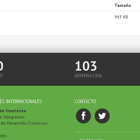
Tamaño
943 KB
0
103
S
DEFENSA CIVIL
ES INTERNACIONALES
CONTACTO
ón fronteriza
e Integracion
de Desarrollo Fronterizo
ntes