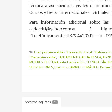
técnica a asociaciones civiles e instituc
Cursos y Becas internacionales virtuales y
Para información adicional sobre las
cedocdri@yahoo.com.ar / ifiguered
Telefónicamente al 379 4420711 – Int. 1319
Energías renovables
,
“Desarrollo Local”
,
“Patrimonio 
“Medio Ambiente”
,
SANEAMIENTO
,
AGUA
,
PESCA
,
AGRI
MUJERES
,
CULTURA
,
salud
,
educación
,
TECNOLOGÍA
,
IN
SUBVENCIONES
,
premios
,
CAMBIO CLIMÁTICO
,
Proyect
Archivos adjuntos
1