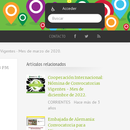
Acceder
CONTACTO
 Vigentes - Mes de marzo de 2020.
Artículos relacionados
3 PM
Cooperación Internacional:
Nómina de Convocatorias
Vigentes - Mes de
diciembre de 2022.
CORRIENTES
Hace más de 3
años
Embajada de Alemania:
Convocatoria para