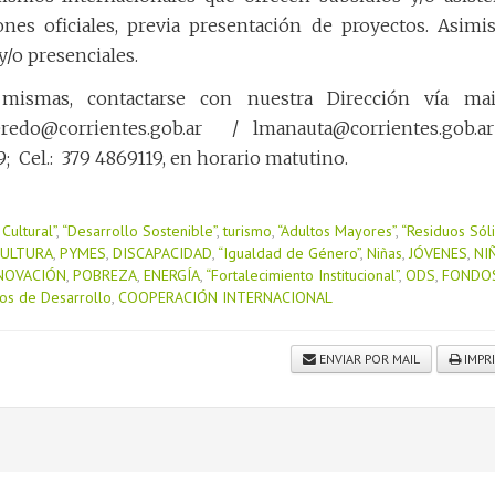
iones oficiales, previa presentación de proyectos. Asimi
/o presenciales.
 mismas, contactarse con nuestra Dirección vía mai
o@corrientes.gob.ar / lmanauta@corrientes.go
; Cel.: 379 4869119, en horario matutino.
Cultural”
,
“Desarrollo Sostenible”
,
turismo
,
“Adultos Mayores”
,
“Residuos Sól
CULTURA
,
PYMES
,
DISCAPACIDAD
,
“Igualdad de Género”
,
Niñas
,
JÓVENES
,
NI
NOVACIÓN
,
POBREZA
,
ENERGÍA
,
“Fortalecimiento Institucional”
,
ODS
,
FONDO
os de Desarrollo
,
COOPERACIÓN INTERNACIONAL
ENVIAR POR MAIL
IMPR