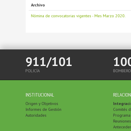
Archivo
Nómina de convocatorias vigentes - Mes Marzo 2020.
911/101
10
POLICÍA
BOMBERO
INSTITUCIONAL
RELACION
Origen y Objetivos
Integraci
Informes de Gestión
Comités d
Autoridades
Programa 
Reuniones
Antecede