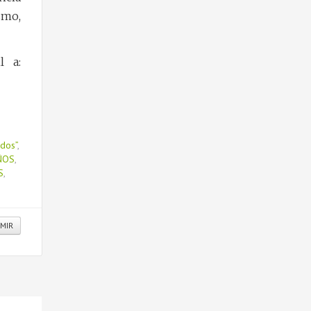
smo,
l a:
b.ar
idos”
,
ÑOS
,
S
,
IMIR