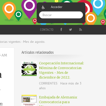
Acceder
CONTACTO
ias vigentes - Mes de agosto.
Artículos relacionados
5 AM
Cooperación Internacional:
Nómina de Convocatorias
a
Vigentes - Mes de
diciembre de 2022.
CORRIENTES
Hace más de 3
.
años
Embajada de Alemania:
Convocatoria para
ón