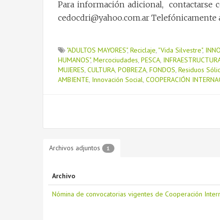
Para información adicional, contactarse c
cedocdri@yahoo.com.ar Telefónicamente al 
"ADULTOS MAYORES"
,
Reciclaje
,
"Vida Silvestre"
,
INN
HUMANOS"
,
Mercociudades
,
PESCA
,
INFRAESTRUCTUR
MUJERES
,
CULTURA
,
POBREZA
,
FONDOS
,
Residuos Sóli
AMBIENTE
,
Innovación Social
,
COOPERACIÓN INTERNA
Archivos adjuntos
1
Archivo
Nómina de convocatorias vigentes de Cooperación Intern