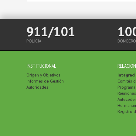
911/101
10
POLICÍA
BOMBERO
INSTITUCIONAL
RELACION
Origen y Objetivos
Integraci
Informes de Gestión
Comités d
Autoridades
Programa 
Reuniones
Antecede
Hermanam
Registro 