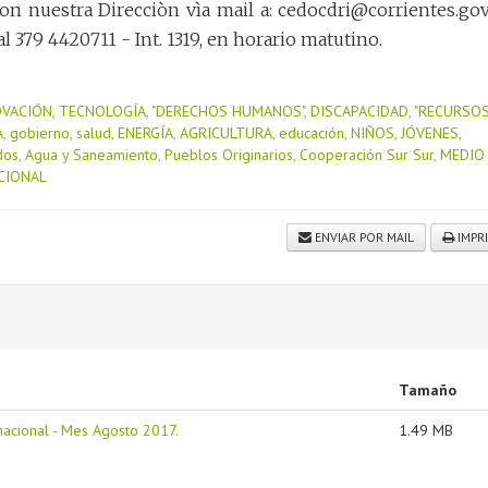
on nuestra Direcciòn vìa mail a: cedocdri@corrientes.gov.
379 4420711 - Int. 1319, en horario matutino.
OVACIÓN
,
TECNOLOGÍA
,
"DERECHOS HUMANOS"
,
DISCAPACIDAD
,
"RECURSO
A
,
gobierno
,
salud
,
ENERGÍA
,
AGRICULTURA
,
educación
,
NIÑOS
,
JÓVENES
,
dos
,
Agua y Saneamiento
,
Pueblos Originarios
,
Cooperación Sur Sur
,
MEDIO
CIONAL
ENVIAR POR MAIL
IMPR
Tamaño
acional - Mes Agosto 2017.
1.49 MB