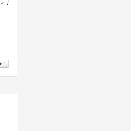
ar /
S
IMIR