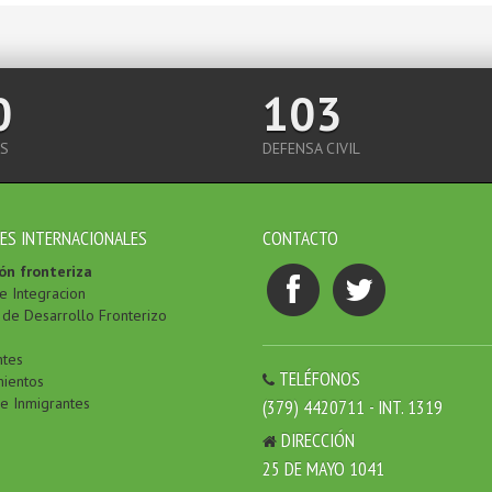
0
103
S
DEFENSA CIVIL
ES INTERNACIONALES
CONTACTO
ón fronteriza
e Integracion
de Desarrollo Fronterizo
ntes
TELÉFONOS
ientos
de Inmigrantes
(379) 4420711 - INT. 1319
DIRECCIÓN
25 DE MAYO 1041