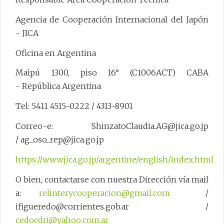
Agencia de Cooperación Internacional del Japón
- JICA
Oficina en Argentina
Maipú 1300, piso 16° (C1006ACT) CABA
- República Argentina
Tel: 5411 4515-0222 / 4313-8901
Correo-e: ShinzatoClaudia.AG@jica.go.jp
/ ag_oso_rep@jica.go.jp
https://www.jica.go.jp/argentine/english/index.html
O bien, contactarse con nuestra Dirección vía mail
a:
relinterycooperacion@gmail.com
/
ifigueredo@corrientes.gob.ar /
cedocdri@yahoo.com.ar