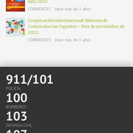
Año 2023.
CORRIENTES
Hace más de 3 años
Cooperación Internacional: Nómina de
Convocatorias Vigentes - Mes de noviembre de
2022.
CORRIENTES
Hace más de 3 años
911/101
POLICÍA
100
BOMBEROS
103
DEFENSA CIVIL