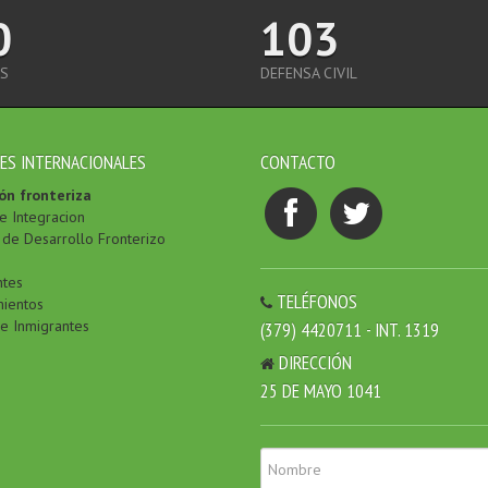
0
103
S
DEFENSA CIVIL
ES INTERNACIONALES
CONTACTO
ón fronteriza
e Integracion
de Desarrollo Fronterizo
ntes
TELÉFONOS
ientos
de Inmigrantes
(379) 4420711 - INT. 1319
DIRECCIÓN
25 DE MAYO 1041