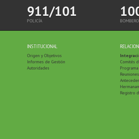
911/101
10
POLICÍA
BOMBERO
INSTITUCIONAL
RELACION
Origen y Objetivos
Integraci
Informes de Gestión
Comités d
Autoridades
Programa 
Reuniones
Antecede
Hermanam
Registro 