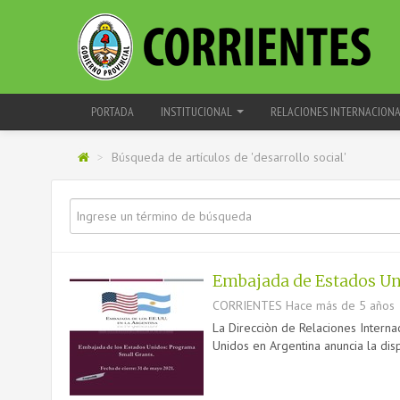
PORTADA
INSTITUCIONAL
RELACIONES INTERNACION
>
Búsqueda de artículos de 'desarrollo social'
Embajada de Estados Un
CORRIENTES
Hace más de 5 años
La Direcciòn de Relaciones Interna
Unidos en Argentina anuncia la dis