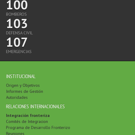
100
BOMBEROS
103
DEFENSA CIVIL
107
EMERGENCIAS
INSTITUCIONAL
Origen y Objetivos
Informes de Gestión
Autoridades
RELACIONES INTERNACIONALES
Integración fronteriza
Comités de Integracion
Programa de Desarrollo Fronterizo
Reuniones