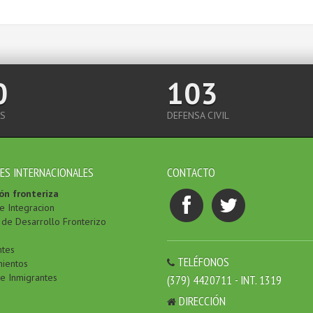
0
103
S
DEFENSA CIVIL
ES INTERNACIONALES
CONTACTO
ón fronteriza
e Integracion
de Desarrollo Fronterizo
ntes
TELÉFONOS
ientos
de Inmigrantes
(379) 4420711 - INT. 1319
DIRECCIÓN