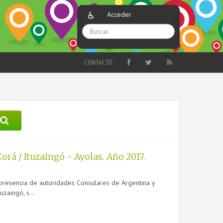
Acceder
CONTACTO
orá / Ituzaingó - Ayolas. Año 2017.
a presencia de autoridades Consulares de Argentina y
zaingó, s...