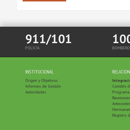
911/101
10
POLICÍA
BOMBERO
INSTITUCIONAL
RELACION
Origen y Objetivos
Integraci
Informes de Gestión
Comités d
Autoridades
Programa 
Reuniones
Antecede
Hermanam
Registro 