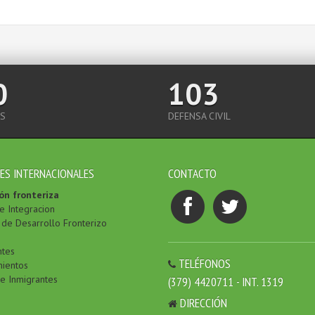
0
103
S
DEFENSA CIVIL
ES INTERNACIONALES
CONTACTO
ón fronteriza
e Integracion
de Desarrollo Fronterizo
ntes
TELÉFONOS
ientos
de Inmigrantes
(379) 4420711 - INT. 1319
DIRECCIÓN