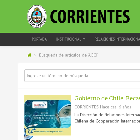
PORTADA
INSTITUCIONAL
RELACIONES INTERNACION
>
Búsqueda de artículos de 'AGCI'
Gobierno de Chile: Becas
CORRIENTES
Hace casi 6 años
La Dirección de Relaciones Interna
Chilena de Cooperación Internacion